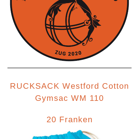
RUCKSACK Westford Cotton
Gymsac WM 110
20 Franken