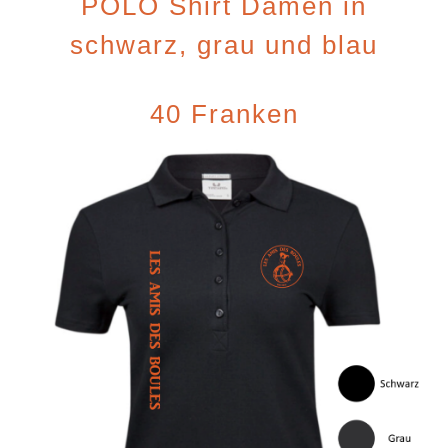
POLO Shirt Damen in
schwarz, grau und blau
40 Franken