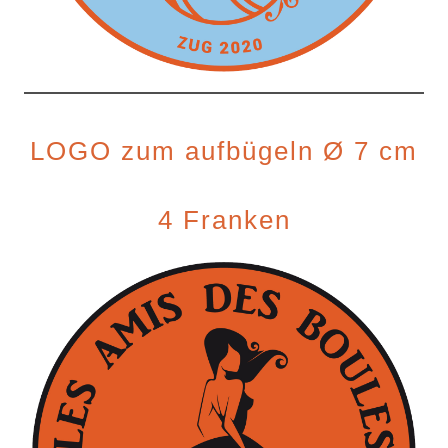
LOGO zum aufbügeln Ø 7 cm
4 Franken