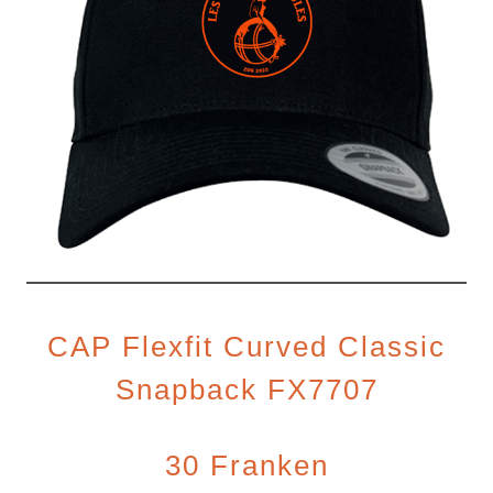
CAP Flexfit Curved Classic
Snapback FX7707
30 Franken