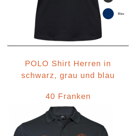
POLO Shirt Herren in
schwarz, grau und blau
40 Franken